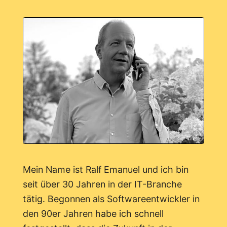
Mein Name ist Ralf Emanuel und ich bin
seit über 30 Jahren in der IT-Branche
tätig. Begonnen als Softwareentwickler in
den 90er Jahren habe ich schnell